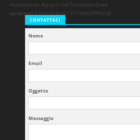
Humanitarian Aid and Civil Protection Grant
agreement ECHO/SUB/2015/718655/PREV28
CONTATTACI
Nome
Email
Oggetto
Messaggio