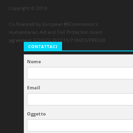
Copyright © 2016
Co-financed by European Commission's
Humanitarian Aid and Civil Protection Grant
agreement ECHO/SUB/2015/718655/PREV28
CONTATTACI
Nome
Email
Oggetto