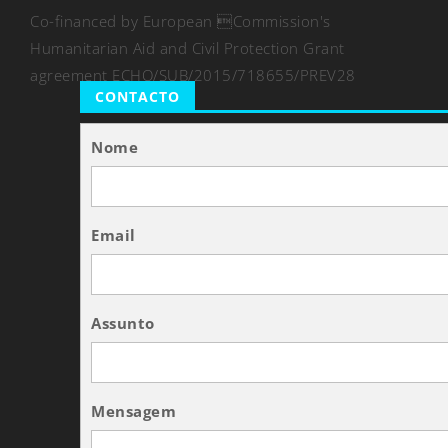
Co-financed by European Commission's
Humanitarian Aid and Civil Protection Grant
agreement ECHO/SUB/2015/718655/PREV28
CONTACTO
Nome
Email
Assunto
Mensagem