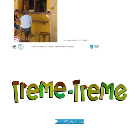
Post
navigation
Play now