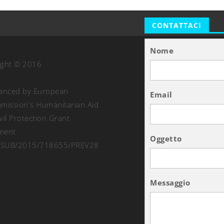
CONTATTACI
Nome
ight © 2016
nanced by European
Email
ission's Humanitarian Aid
vil Protection Grant
ment
Oggetto
SUB/2015/718655/PREV28
Messaggio