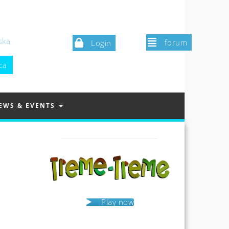
ska
forum
Login
EWS & EVENTS
Play now