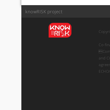
knowRISK project
Copyr
Co-fi
Comm
and Ci
agree
ECHO/