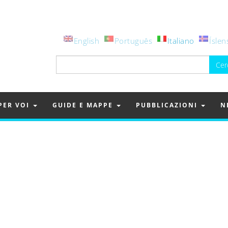
English
Português
Italiano
Íslen
Ricerca
per:
PER VOI
GUIDE E MAPPE
PUBBLICAZIONI
N