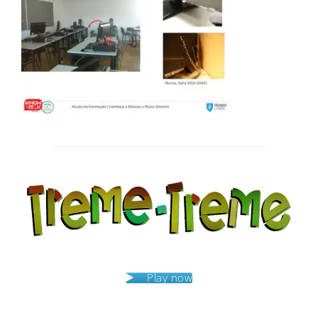
Post
navigation
Play now