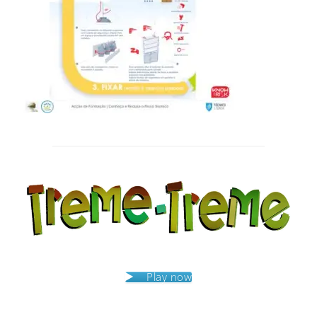
Post
navigation
Play now