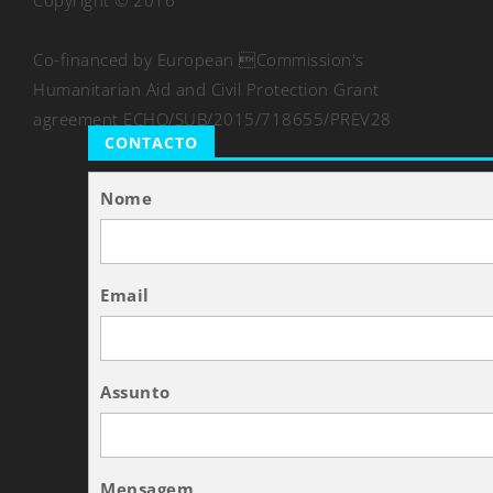
Copyright © 2016
Co-financed by European Commission's
Humanitarian Aid and Civil Protection Grant
agreement ECHO/SUB/2015/718655/PREV28
CONTACTO
Nome
Email
Assunto
Mensagem