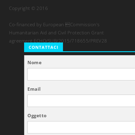
Copyright © 2016
Co-financed by European Commission's
Humanitarian Aid and Civil Protection Grant
agreement ECHO/SUB/2015/718655/PREV28
CONTATTACI
Nome
Email
Oggetto