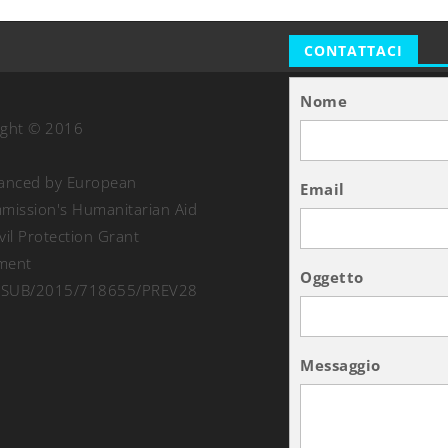
CONTATTACI
Nome
ight © 2016
nanced by European
Email
ission's Humanitarian Aid
vil Protection Grant
ment
Oggetto
SUB/2015/718655/PREV28
Messaggio