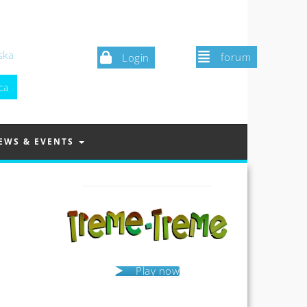
ska
forum
Login
EWS & EVENTS
Play now