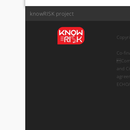
knowRISK project
Copyr
Co-fi
Comm
and Ci
agree
ECHO/