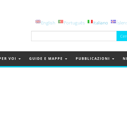
English
Português
Italiano
Íslen
Ricerca
per:
PER VOI
GUIDE E MAPPE
PUBBLICAZIONI
N